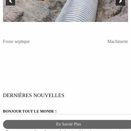
NAVIGATION
Fosse septique
Machinerie
DE
L’ARTICLE
DERNIÈRES NOUVELLES
BONJOUR TOUT LE MONDE !
En Savoir Plus